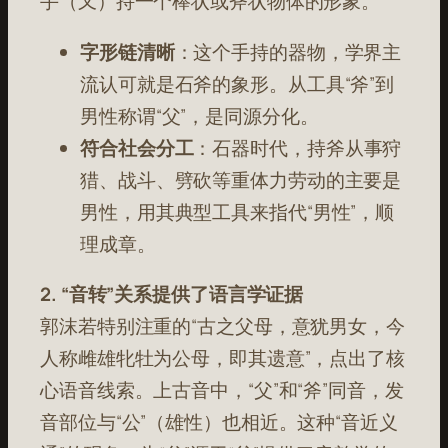
手（又）持一个棒状或斧状物体的形象。
字形链清晰
：这个手持的器物，学界主
流认可就是石斧的象形。从工具“斧”到
男性称谓“父”，是同源分化。
符合社会分工
：石器时代，持斧从事狩
猎、战斗、劈砍等重体力劳动的主要是
男性，用其典型工具来指代“男性”，顺
理成章。
2. “音转”关系提供了语言学证据
郭沫若特别注重的“古之父母，意犹男女，今
人称雌雄牝牡为公母，即其遗意”，点出了核
心语音线索。上古音中，“父”和“斧”同音，发
音部位与“公”（雄性）也相近。这种“音近义