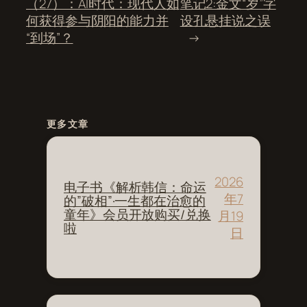
（27）：AI时代：现代人如
笔记2:金文“岁”字
何获得参与阴阳的能力并
设孔悬挂说之误
“到场”？
→
更多文章
2026
电子书《解析韩信：命运
年7
的”破相”·一生都在治愈的
童年》会员开放购买/兑换
月19
啦
日