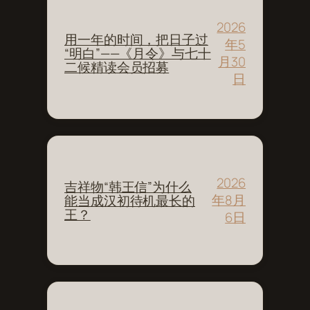
2026
用一年的时间，把日子过
年5
“明白”——《月令》与七十
月30
二候精读会员招募
日
2026
吉祥物“韩王信”为什么
年8月
能当成汉初待机最长的
王？
6日