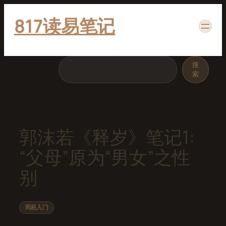
跳
817读易笔记
至
内
容
搜
搜
索
索
郭沫若《释岁》笔记1:
“父母”原为“男女”之性
别
周易入门