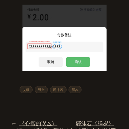
父母
男女
郭沫若
释岁
←
《心智的误区》
郭沫若《释岁》