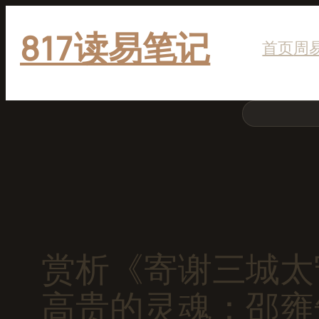
跳
817读易笔记
至
首页
周
内
容
搜
索
赏析《寄谢三城太
高贵的灵魂：邵雍