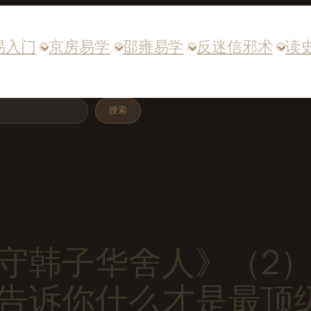
易入门
京房易学
邵雍易学
反迷信邪术
读
搜索
守韩子华舍人》（2）
告诉你什么才是最顶