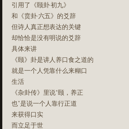
引用了《颐卦·初九》
和《贲卦·六五》的爻辞
但诗人真正想表达的关键
却恰恰是没有明说的爻辞
具体来讲
《颐》卦是讲人养口食之道的
就是一个人凭靠什么来糊口
生活
《杂卦传》里说“颐，养正
也”是说一个人靠行正道
来获得口实
而立足于世