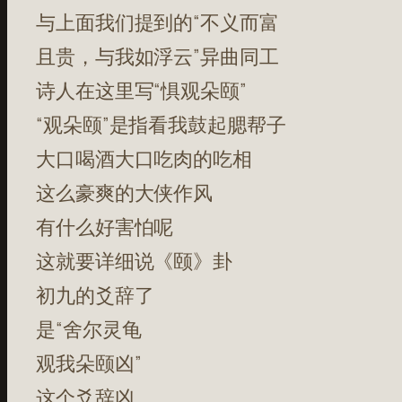
与上面我们提到的“不义而富
且贵，与我如浮云”异曲同工
诗人在这里写“惧观朵颐”
“观朵颐”是指看我鼓起腮帮子
大口喝酒大口吃肉的吃相
这么豪爽的大侠作风
有什么好害怕呢
这就要详细说《颐》卦
初九的爻辞了
是“舍尔灵龟
观我朵颐凶”
这个爻辞凶