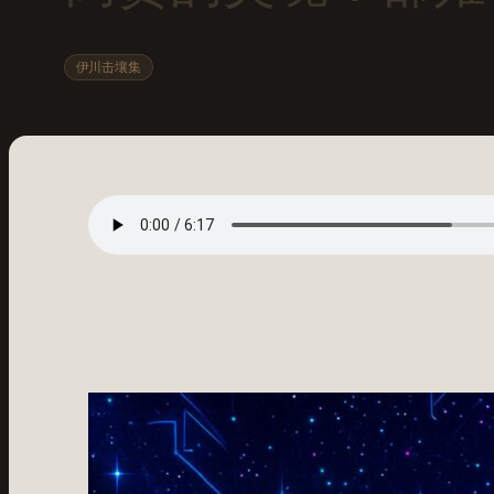
伊川击壤集