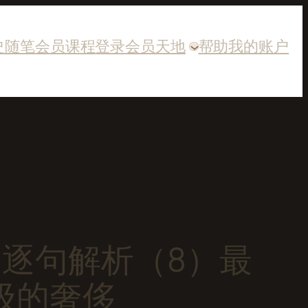
史随笔
会员课程
登录
会员天地
帮助
我的账户
逐句解析（8）最
级的奢侈