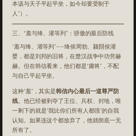
本该与天子平起平坐，如今却要受制于
人”）。
三、“羞与绛、灌等列”：骄傲的最后防线
“羞与绛、灌等列”——绛侯周勃、颍阴侯灌
婴，都是刘邦的旧将，在楚汉战争中功劳赫
赫。但在韩信看来，他们都是“庸将”，不配
与自己平起平坐。
这种“羞”，其实是
韩信内心最后一道尊严防
线
。他已经被剥夺了王位、兵权、封地，唯
一剩下的就是“我比你们所有人都强”的自我
认知。如果连这个都放弃了，他就彻底一无
所有了。