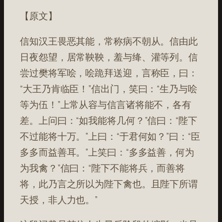
【原文】
信知汉王畏恶其能，常称病不朝从。信由此
日夜怨望，居常鞅鞅，羞与绛、灌等列。信
尝过樊将军哙，哙跪拜送迎，言称臣，曰：
“大王乃肯临臣！”信出门，笑曰：“生乃与哙
等为伍！”上常从容与信言诸将能不，各有
差。上问曰：“如我能将几何？”信曰：“陛下
不过能将十万。”上曰：“于君何如？”曰：“臣
多多而益善耳。”上笑曰：“多多益善，何为
为我禽？”信曰：“陛下不能将兵，而善将
将，此乃言之所以为陛下禽也。且陛下所谓
天授，非人力也。”