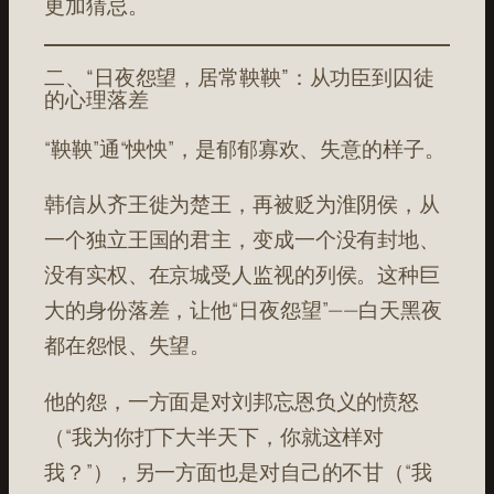
更加猜忌。
二、“日夜怨望，居常鞅鞅”：从功臣到囚徒
的心理落差
“鞅鞅”通“怏怏”，是郁郁寡欢、失意的样子。
韩信从齐王徙为楚王，再被贬为淮阴侯，从
一个独立王国的君主，变成一个没有封地、
没有实权、在京城受人监视的列侯。这种巨
大的身份落差，让他“日夜怨望”——白天黑夜
都在怨恨、失望。
他的怨，一方面是对刘邦忘恩负义的愤怒
（“我为你打下大半天下，你就这样对
我？”），另一方面也是对自己的不甘（“我