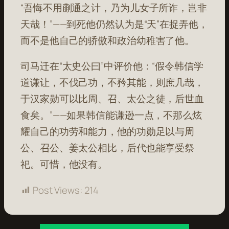
“吾悔不用蒯通之计，乃为儿女子所诈，岂非
天哉！”——到死他仍然认为是“天”在捉弄他，
而不是他自己的骄傲和政治幼稚害了他。
司马迁在“太史公曰”中评价他：“假令韩信学
道谦让，不伐己功，不矜其能，则庶几哉，
于汉家勋可以比周、召、太公之徒，后世血
食矣。”——如果韩信能谦逊一点，不那么炫
耀自己的功劳和能力，他的功勋足以与周
公、召公、姜太公相比，后代也能享受祭
祀。可惜，他没有。
Post Views:
214