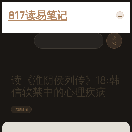
跳
817读易笔记
至
内
容
搜
搜
索
索
读《淮阴侯列传》18:韩
信软禁中的心理疾病
读史随笔