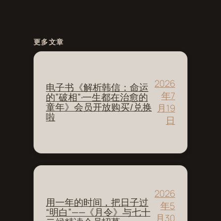
更多文章
2026
电子书《解析韩信：命运
年7
的”破相”·一生都在治愈的
童年》会员开放购买/兑换
月19
啦
日
2026
用一年的时间，把日子过
年5
“明白”——《月令》与七十
月30