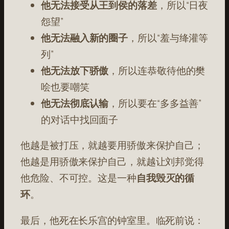
他无法接受从王到侯的落差
，所以“日夜
怨望”
他无法融入新的圈子
，所以“羞与绛灌等
列”
他无法放下骄傲
，所以连恭敬待他的樊
哙也要嘲笑
他无法彻底认输
，所以要在“多多益善”
的对话中找回面子
他越是被打压，就越要用骄傲来保护自己；
他越是用骄傲来保护自己，就越让刘邦觉得
他危险、不可控。这是一种
自我毁灭的循
环
。
最后，他死在长乐宫的钟室里。临死前说：