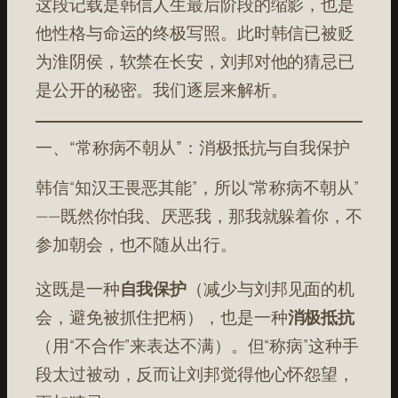
这段记载是韩信人生最后阶段的缩影，也是
他性格与命运的终极写照。此时韩信已被贬
为淮阴侯，软禁在长安，刘邦对他的猜忌已
是公开的秘密。我们逐层来解析。
一、“常称病不朝从”：消极抵抗与自我保护
韩信“知汉王畏恶其能”，所以“常称病不朝从”
——既然你怕我、厌恶我，那我就躲着你，不
参加朝会，也不随从出行。
这既是一种
自我保护
（减少与刘邦见面的机
会，避免被抓住把柄），也是一种
消极抵抗
（用“不合作”来表达不满）。但“称病”这种手
段太过被动，反而让刘邦觉得他心怀怨望，