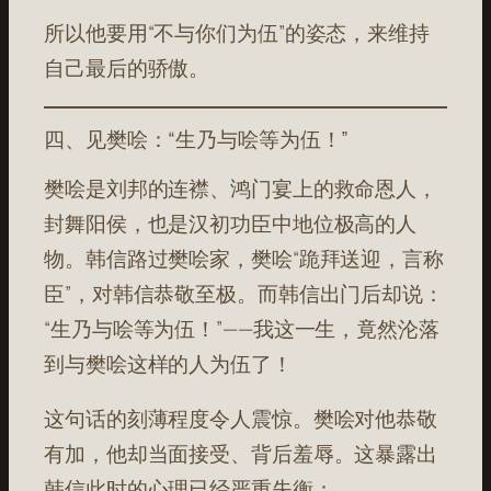
所以他要用“不与你们为伍”的姿态，来维持
自己最后的骄傲。
四、见樊哙：“生乃与哙等为伍！”
樊哙是刘邦的连襟、鸿门宴上的救命恩人，
封舞阳侯，也是汉初功臣中地位极高的人
物。韩信路过樊哙家，樊哙“跪拜送迎，言称
臣”，对韩信恭敬至极。而韩信出门后却说：
“生乃与哙等为伍！”——我这一生，竟然沦落
到与樊哙这样的人为伍了！
这句话的刻薄程度令人震惊。樊哙对他恭敬
有加，他却当面接受、背后羞辱。这暴露出
韩信此时的心理已经严重失衡：