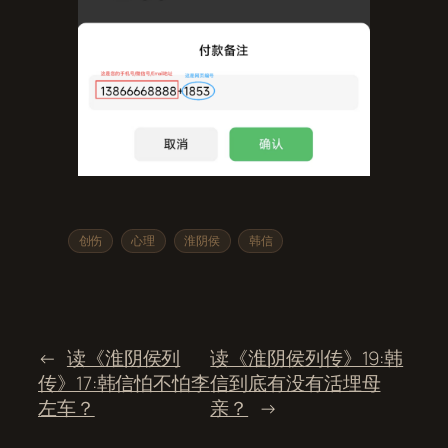
创伤
心理
淮阴侯
韩信
←
读《淮阴侯列
读《淮阴侯列传》19:韩
传》17:韩信怕不怕李
信到底有没有活埋母
左车？
亲？
→