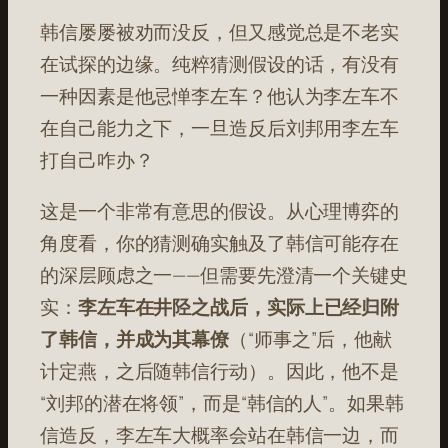
韩信屡屡被劝而没反，但又感觉总是不老实
在试探的边缘。纯粹猜测假设的话，有没有
一种因素是他忌惮李左车？他认为李左车不
在自己能力之下，一旦造反后刘邦用李左车
打自己咋办？
这是一个非常有意思的假设。从心理博弈的
角度看，你的猜测确实触及了韩信可能存在
的深层顾虑之一——但需要先澄清一个关键史
实：
李左车在井陉之战后，实际上已经归附
了韩信，并成为其幕僚
（“师事之”后，他献
计定燕，之后随韩信行动）。因此，他不是
“刘邦的潜在将领”，而是“韩信的人”。如果韩
信造反，李左车大概率会站在韩信一边，而