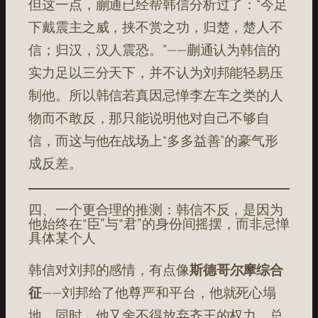
但这一点，蒯通已经帮韩信分析过了：“今足
下戴震主之威，挟不赏之功，归楚，楚人不
信；归汉，汉人震恐。”——蒯通认为韩信的
实力足以三分天下，并不认为刘邦能轻易压
制他。所以韩信若真因忌惮李左车之类的人
物而不敢反，那只能说明他对自己不够自
信，而这与他在战场上“多多益善”的豪气形
成反差。
四、一个更合理的推测：韩信不反，是因为
他始终在“臣”与“君”的身份间摇摆，而非忌惮
具体某个人
韩信对刘邦的感情，有点像
斯德哥尔摩综合
征
——刘邦给了他尊严和平台，他就死心塌
地。同时，他又舍不得放弃齐王的权力，总