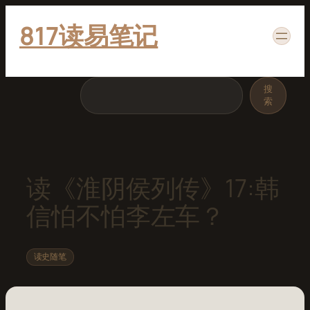
跳
817读易笔记
至
内
容
搜
搜
索
索
读《淮阴侯列传》17:韩
信怕不怕李左车？
读史随笔