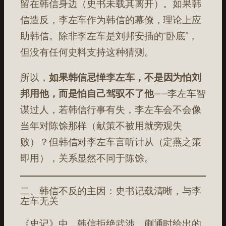
留在韩信身边（史书未载其离开）。如果韩
信造反，李左车作为韩信的幕僚，理论上应
助韩信。除非李左车是刘邦安插的“卧底”，
但没有任何史料支持这种猜测。
所以，
如果韩信忌惮李左车，不是因为怕刘
邦用他，而是怕自己驾驭不了他
——李左车智
谋过人，若韩信行事有失，李左车会不会像
当年对陈馀那样（献策不被用就旁观失
败）？但韩信对李左车言听计从（定燕之策
即用），关系显然不同于陈馀。
二、韩信不反的主因：史书记载清晰，与李
左车无关
《史记》中，韩信拒绝武涉、蒯通时给出的