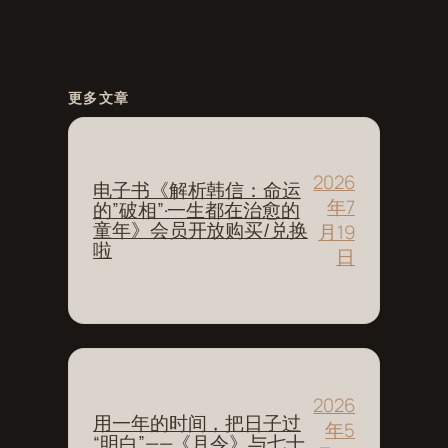
更多文章
2026
电子书《解析韩信：命运
年7
的”破相”·一生都在治愈的
童年》会员开放购买/兑换
月19
啦
日
2026
用一年的时间，把日子过
年5
“明白”——《月令》与七十