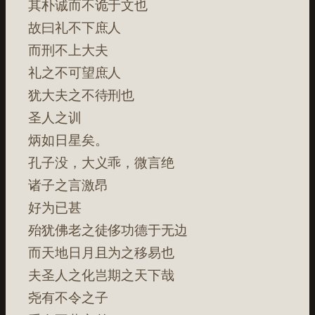
其朴诚而不诡于文也
故曰礼不下庶人
而刑不上大夫
礼之不可望庶人
犹大夫之不待刑也
圣人之训
炳如日星矣。
孔子没，大义乖，微言绝
诸子之言激昂
好为已甚
殆犹佛老之徒侈功德于无边
而天地日月且为之移易也
夫圣人之化岂期之天下哉
尧有不令之子