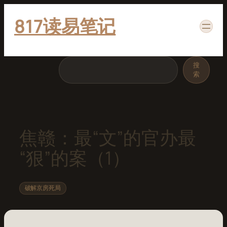
跳
817读易笔记
至
内
容
搜
搜
索
索
焦赣：最“文”的官办最
“狠”的案（1）
破解京房死局