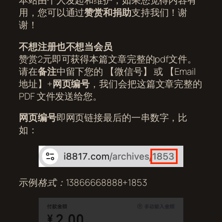
本站由个人发起和维护，如果您觉得内容有
用，您可以通过
赞赏和捐助
支持我们！谢
谢！
不想注册也不想当会员
赞赏2元即可获得本篇文章完整的pdf文件。
请在
备注
中留下您的 【微信号】 或 【Email
地址】+
网页编号
，我们会把这篇文章完整的
PDF 文件发送给您。
网页编号
即网页链接最后的一串数字，比
如：
示例
格式：13866668888+1853