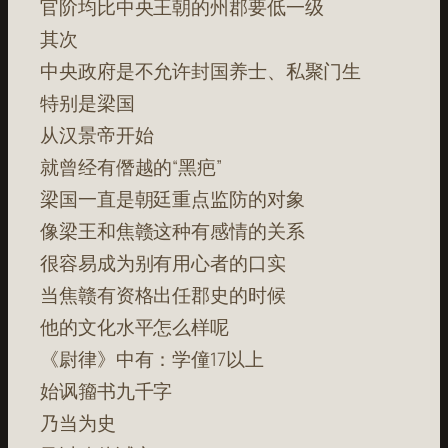
官阶均比中央王朝的州郡要低一级
其次
中央政府是不允许封国养士、私聚门生
特别是梁国
从汉景帝开始
就曾经有僭越的“黑疤”
梁国一直是朝廷重点监防的对象
像梁王和焦赣这种有感情的关系
很容易成为别有用心者的口实
当焦赣有资格出任郡史的时候
他的文化水平怎么样呢
《尉律》中有：学僮17以上
始讽籀书九千字
乃当为史