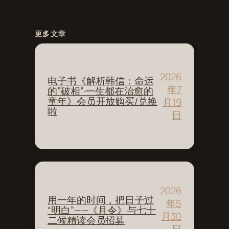
更多文章
2026
电子书《解析韩信：命运
年7
的”破相”·一生都在治愈的
童年》会员开放购买/兑换
月19
啦
日
2026
用一年的时间，把日子过
年5
“明白”——《月令》与七十
月30
二候精读会员招募
日