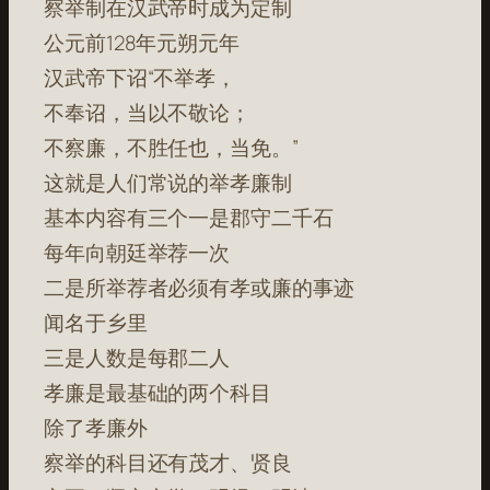
察举制在汉武帝时成为定制
公元前128年元朔元年
汉武帝下诏“不举孝，
不奉诏，当以不敬论；
不察廉，不胜任也，当免。”
这就是人们常说的举孝廉制
基本内容有三个一是郡守二千石
每年向朝廷举荐一次
二是所举荐者必须有孝或廉的事迹
闻名于乡里
三是人数是每郡二人
孝廉是最基础的两个科目
除了孝廉外
察举的科目还有茂才、贤良