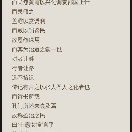
而民怨黄霸以兴化调奏郡国上计
而民颂之
盖霸以赏诱利
而威以罚督民
故恩怨殊焉
而其为治道之蠹一也
耕者让畔
行者让路
道不拾遗
传记有言之以张大圣人之化者也
而诗书所载
孔门所述未尝及焉
故称圣治之民
曰“士悫女憧”言乎