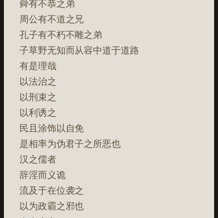
舜有不恭之弟
周公有不道之兄
孔子有不朽不雕之弟
子草野无知而从容中道于道路
有是理哉
以法治之
以刑束之
以利诱之
民且涂饰以自免
是相率为伪君子之所恶也
汉之儒者
辞淫而义诡
流及于在位袭之
以为政霸之邪也