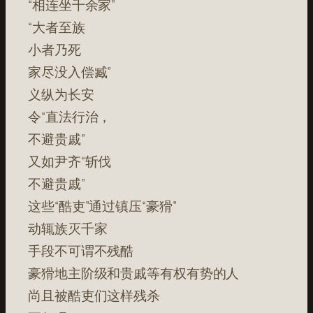
“相连坐千余家”
“大者至族
小者乃死
家尽没入偿臧”
义纵为长安
令“直法行治，
不避贵戚”
又如尹齐“斩伐
不避贵戚”
这些“酷吏”通过镇压“豪猾”
动辄族灭千家
手段不可谓不残酷
豪猾地主阶级和贵戚等有权有势的人
尚且被酷吏们这样残杀