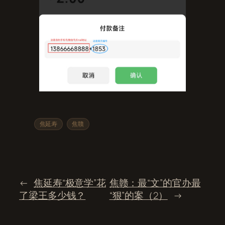
焦延寿
焦贛
←
焦延寿“极意学”花
焦赣：最“文”的官办最
了梁王多少钱？
“狠”的案（2）
→