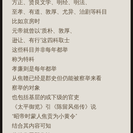
方正、贤良文学、明经、明法、
至孝、有道、敦厚、尤异、治剧等科目
比如京房时
元帝就曾以“质朴、敦厚、
逊让、有行”这四科取士
这些科目并非每年都举
称为特科
孝廉则是每年都举
从焦赣已经是郡史但仍能被察举来看
察举的对象
也包括基层的或下级的官吏
《太平御览》引《陈留风俗传》说
“昭帝时蒙人焦贡为小黄令”
结合其内容可知