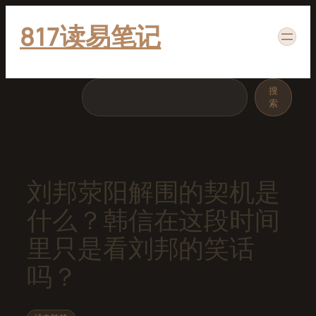
跳
817读易笔记
至
内
容
搜
搜
索
索
刘邦荥阳解围的契机是
什么？韩信在这段时间
里只是看刘邦的笑话
吗？