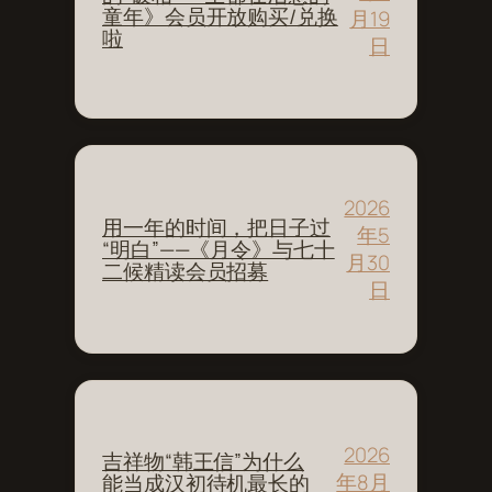
童年》会员开放购买/兑换
月19
啦
日
2026
用一年的时间，把日子过
年5
“明白”——《月令》与七十
月30
二候精读会员招募
日
2026
吉祥物“韩王信”为什么
年8月
能当成汉初待机最长的