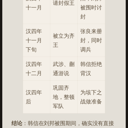
请封假王
十一月
被围时讨
封
汉四年
张良来册
被立为齐
十一月
封，同时
王
下旬
调兵
汉四年
武涉、蒯
韩信拒绝
十二月
通游说
背汉
巩固齐
汉四年
为垓下之
地，整顿
后
战做准备
军队
结论
：韩信在刘邦被围期间，确实没有直接