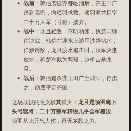
战前
：韩信袭破齐都临淄后，齐王田广
逃到高密，向项羽求救。项羽派龙且率
二十万大军（号称）援齐
。
战中
：龙且轻敌，不听劝谏，执意与韩
信决战。韩信在潍水上游用沙袋堵水，
佯败诱敌，龙且渡水追击时，汉军决壅
放水，将楚军截为两段，趁机击杀龙
且
。
战后
：韩信追杀齐王田广至城阳，俘虏
之，彻底平定齐国
。
这场战役的意义极其重大：
龙且是项羽麾下
头号猛将，二十万楚军精锐几乎全军覆没
。
项羽从此元气大伤，再无东顾之力。