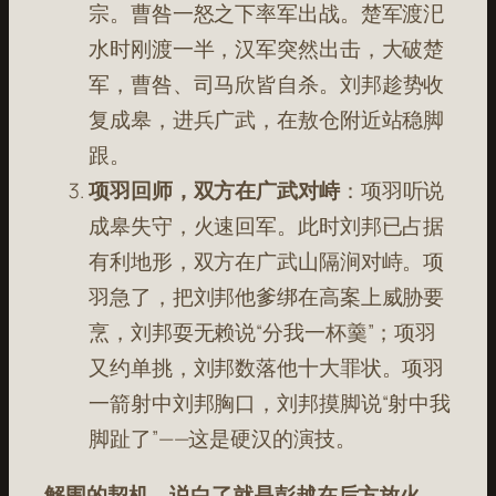
宗。曹咎一怒之下率军出战。楚军渡汜
水时刚渡一半，汉军突然出击，大破楚
军，曹咎、司马欣皆自杀
。刘邦趁势收
复成皋，进兵广武，在敖仓附近站稳脚
跟。
项羽回师，双方在广武对峙
：项羽听说
成皋失守，火速回军。此时刘邦已占据
有利地形，双方在广武山隔涧对峙。项
羽急了，把刘邦他爹绑在高案上威胁要
烹，刘邦耍无赖说“分我一杯羹”；项羽
又约单挑，刘邦数落他十大罪状。项羽
一箭射中刘邦胸口，刘邦摸脚说“射中我
脚趾了”——这是硬汉的演技。
解围的契机，说白了就是彭越在后方放火，