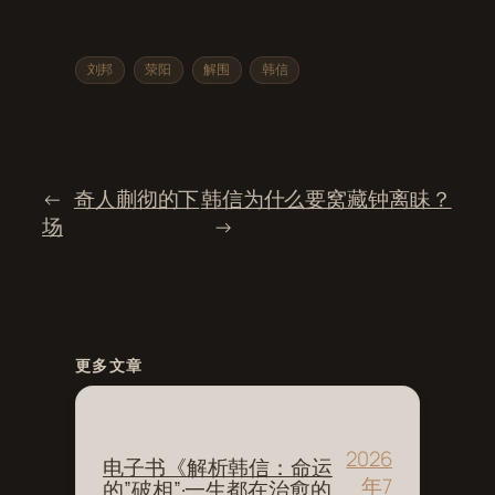
刘邦
荥阳
解围
韩信
←
奇人蒯彻的下
韩信为什么要窝藏钟离眛？
场
→
更多文章
2026
电子书《解析韩信：命运
年7
的”破相”·一生都在治愈的