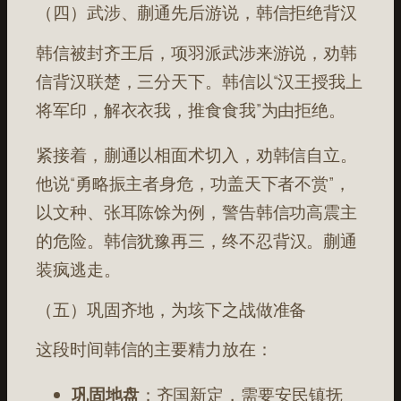
（四）武涉、蒯通先后游说，韩信拒绝背汉
韩信被封齐王后，项羽派武涉来游说，劝韩
信背汉联楚，三分天下。韩信以“汉王授我上
将军印，解衣衣我，推食食我”为由拒绝
。
紧接着，蒯通以相面术切入，劝韩信自立。
他说“勇略振主者身危，功盖天下者不赏”，
以文种、张耳陈馀为例，警告韩信功高震主
的危险
。韩信犹豫再三，终不忍背汉。蒯通
装疯逃走
。
（五）巩固齐地，为垓下之战做准备
这段时间韩信的主要精力放在：
巩固地盘
：齐国新定，需要安民镇抚