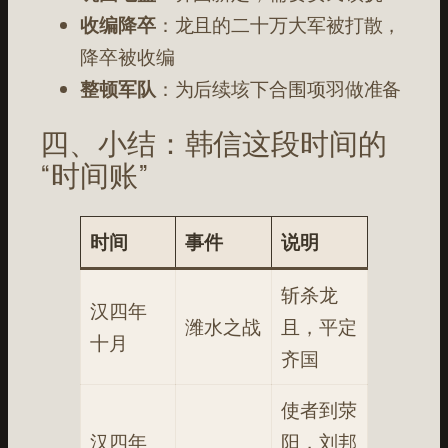
收编降卒
：龙且的二十万大军被打散，
降卒被收编
整顿军队
：为后续垓下合围项羽做准备
四、小结：韩信这段时间的
“时间账”
时间
事件
说明
斩杀龙
汉四年
潍水之战
且，平定
十月
齐国
使者到荥
汉四年
阳，刘邦