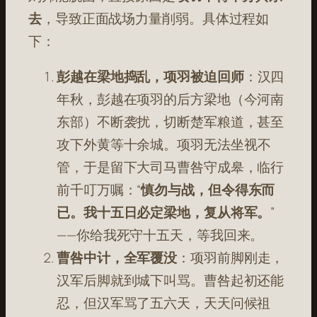
去
，导致正面战场力量削弱。具体过程如
下：
彭越在梁地捣乱，项羽被迫回师
：汉四
年秋，彭越在项羽的后方梁地（今河南
东部）不断袭扰，切断楚军粮道，甚至
攻下外黄等十余城
。项羽无法坐视不
管，于是留下大司马曹咎守成皋，临行
前千叮万嘱：“
慎勿与战，但令得东而
已。我十五日必定梁地，复从将军。
”
——你给我死守十五天，等我回来。
曹咎中计，全军覆没
：项羽前脚刚走，
汉军后脚就到城下叫骂。曹咎起初还能
忍，但汉军骂了五六天，天天问候祖