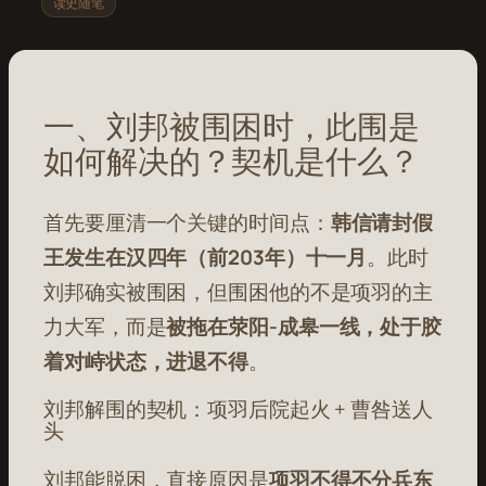
读史随笔
一、刘邦被围困时，此围是
如何解决的？契机是什么？
首先要厘清一个关键的时间点：
韩信请封假
王发生在汉四年（前203年）十一月
。此时
刘邦确实被围困，但围困他的不是项羽的主
力大军，而是
被拖在荥阳-成皋一线，处于胶
着对峙状态，进退不得
。
刘邦解围的契机：项羽后院起火 + 曹咎送人
头
刘邦能脱困，直接原因是
项羽不得不分兵东