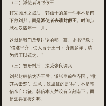
（二）派使者请封假王
打完潍水之战后，韩信干的第一件事不是南
下救刘邦，而是
派使者去请封假王
。时间点
就在汉四年十一月
。
这就是我们反复讨论的那一幕。史书记载：
“信遂平齐，使人言于王曰：‘齐国多诈，请
为假王以镇之。’”
（三）被册封后，接受张良调兵
刘邦封韩信为齐王后，派张良前往齐国，“徵
其兵击楚”
。注意，这里征的是“兵”，不是韩
信亲自出征。韩信本人并没有立刻南下，而
是派兵支援刘邦。