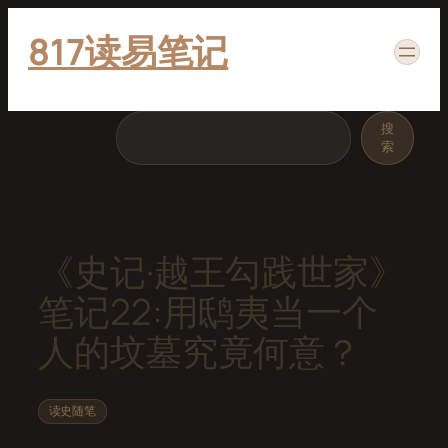
跳
817读易笔记
至
内
容
搜
搜
索
索
《史记·越王勾践世家》
笔记22:用鸱夷当一个
人的坟墓究竟何意？
读史随笔