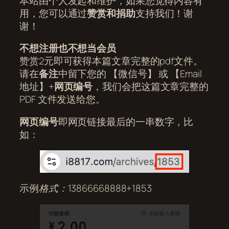
本站由个人发起和维护，如果您觉得内容有
用，您可以通过
赞赏和捐助
支持我们！谢
谢！
不想注册也不想当会员
赞赏2元即可获得本篇文章完整的pdf文件。
请在
备注
中留下您的 【微信号】 或 【Email
地址】+
网页编号
，我们会把这篇文章完整的
PDF 文件发送给您。
网页编号
即网页链接最后的一串数字，比
如：
示例
格式：13866668888+1853