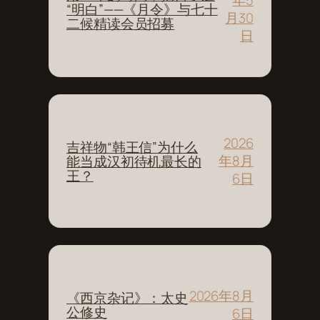
年5
“明白”——《月令》与七十
月30
二候精读会员招募
日
2026
吉祥物“韩王信”为什么
年8月
能当成汉初待机最长的
王？
6日
2026年8月
《西京杂记》：太史
公修史
6日