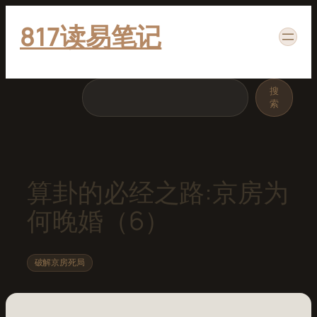
跳
817读易笔记
至
内
容
搜
搜
索
索
算卦的必经之路:京房为
何晚婚（6）
破解京房死局