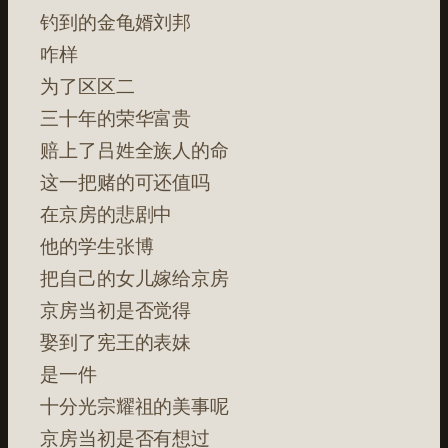
钓到的金龟婿刘邦
咋样
为了区区二
三十年的荣华富贵
赔上了吕姓全族人的命
这一把赌的可还值吗
在京房的悲剧中
他的学生张博
把自己的女儿嫁给京房
京房当初是否觉得
娶到了宪王的表妹
是一件
十分光宗耀祖的美事呢
京房当初是否有想过