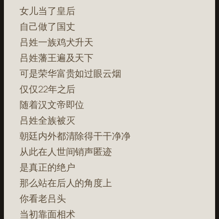
女儿当了皇后
自己做了国丈
吕姓一族鸡犬升天
吕姓藩王遍及天下
可是荣华富贵如过眼云烟
仅仅22年之后
随着汉文帝即位
吕姓全族被灭
朝廷内外都清除得干干净净
从此在人世间销声匿迹
是真正的绝户
那么站在后人的角度上
你看老吕头
当初靠面相术