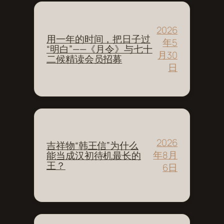
2026
用一年的时间，把日子过
年5
“明白”——《月令》与七十
月30
二候精读会员招募
日
2026
吉祥物“韩王信”为什么
年8月
能当成汉初待机最长的
王？
6日