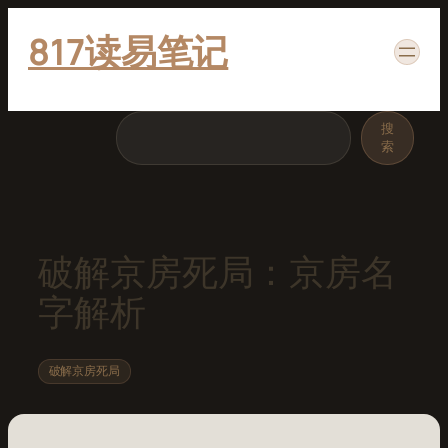
跳
817读易笔记
至
内
容
搜
搜
索
索
破解京房死局：京房名
字解析
破解京房死局