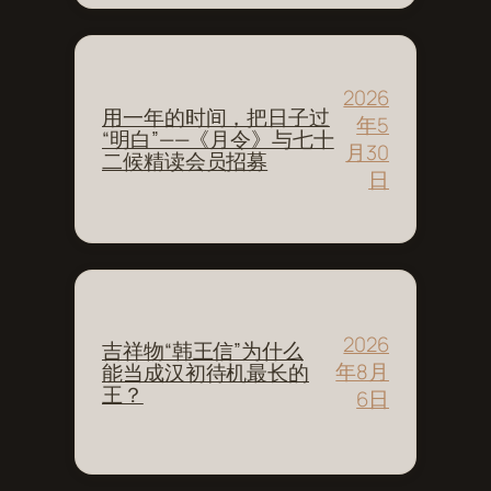
2026
用一年的时间，把日子过
年5
“明白”——《月令》与七十
月30
二候精读会员招募
日
2026
吉祥物“韩王信”为什么
年8月
能当成汉初待机最长的
王？
6日