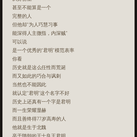
甚至不能算是一个
完整的人
但他却“为人巧慧习事
能深得人主微指，内深贼”
可以说
是一个优秀的“君明”模范表率
你看
历史就是这么任性而荒诞
而又如此的巧合与讽刺
当然也不能因此
就认定“君明”这个名字不好
历史上还真有一个字是君明
而一生荣耀显赫
而且善终得77岁高寿的人
他就是生于北魏
卒于隋朝的王士良王君明