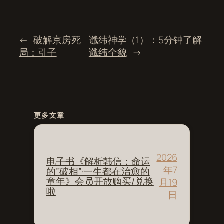
←
破解京房死
谶纬神学（1）：5分钟了解
局：引子
谶纬全貌
→
更多文章
2026
电子书《解析韩信：命运
年7
的”破相”·一生都在治愈的
童年》会员开放购买/兑换
月19
啦
日