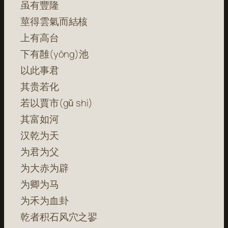
虽有豐隆
莖得雲氣而結核
上有高台
下有雝(yōng)池
以此事君
其贵若化
若以賈市(gǔ shì)
其富如河
汉乾为天
为君为父
为大赤为辟
为卿为马
为禾为血卦
乾者积石风穴之翏