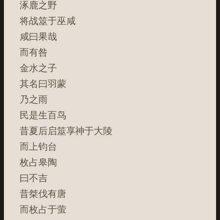
涿鹿之野
将战筮于巫咸
咸曰果哉
而有咎
金水之子
其名曰羽蒙
乃之雨
民是生百鸟
昔夏后启筮享神于大陵
而上钧台
枚占皋陶
曰不吉
昔桀伐有唐
而枚占于萤