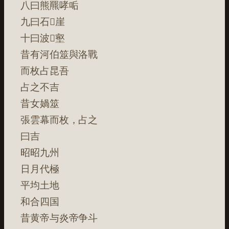
八曰熊羆哮㖃
九曰石𡐀崖
十曰波𡐀壑
昔有河伯筮與洛戰
而枚占昆吾
占之不吉
昔女媧筮
張雲幕而枚，占之
曰吉
昭昭九州
日月代極
平均土地
和合四国
昔黄帝与炎帝争斗