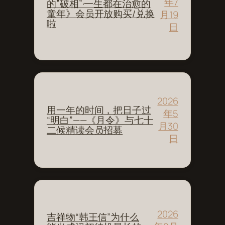
年7
的”破相”·一生都在治愈的
童年》会员开放购买/兑换
月19
啦
日
2026
用一年的时间，把日子过
年5
“明白”——《月令》与七十
月30
二候精读会员招募
日
2026
吉祥物“韩王信”为什么