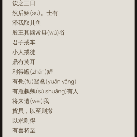
饮之三日
然后穌(sū)。士有
泽我取其鱼
殷王其國常毋(wú)谷
君子戒车
小人戒徒
鼎有黄耳
利得鱣(zhān)鯉
有鳧(fú)鴛鴦(yuān yāng)
有雁鷫鷞(sù shuāng)有人
将来遺(wèi)我
貨貝，以至则撤
以求则得
有喜将至