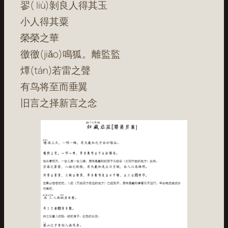
翏( liù)剝良人得其玉
小人得其粟
榮榮之華
徼徼(jiǎo)鳴狐。離監監
燂(tán)若雷之聲
有鸟将至而垂翼
旧言之择新言之念