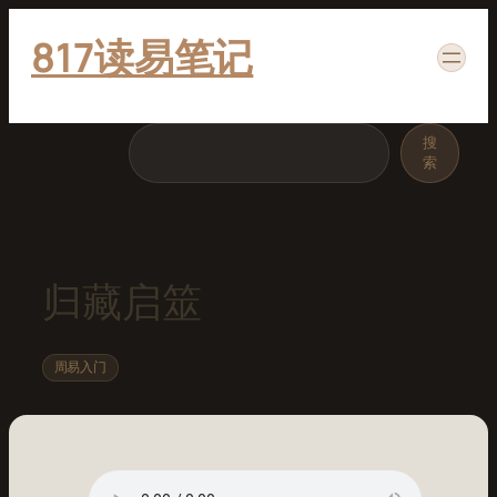
跳
817读易笔记
至
内
容
搜
搜
索
索
归藏启筮
周易入门