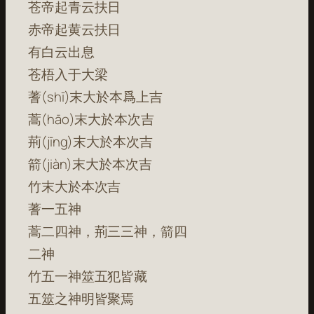
苍帝起青云扶日
赤帝起黄云扶日
有白云出息
苍梧入于大梁
蓍(shī)末大於本爲上吉
蒿(hāo)末大於本次吉
荊(jīng)末大於本次吉
箭(jiàn)末大於本次吉
竹末大於本次吉
蓍一五神
蒿二四神，荊三三神，箭四
二神
竹五一神筮五犯皆藏
五筮之神明皆聚焉