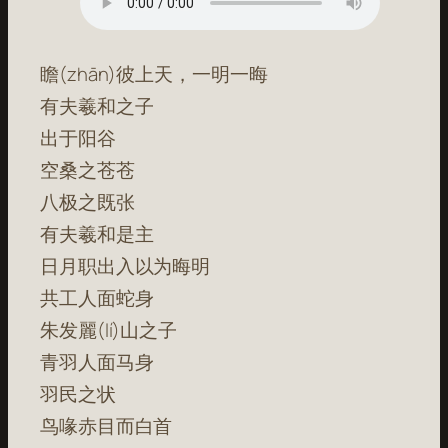
瞻(zhān)彼上天，一明一晦
有夫羲和之子
出于阳谷
空桑之苍苍
八极之既张
有夫羲和是主
日月职出入以为晦明
共工人面蛇身
朱发麗(lí)山之子
青羽人面马身
羽民之状
鸟喙赤目而白首