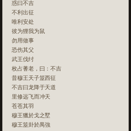
惑曰不吉
不利出征
唯利安处
彼为狸我为鼠
勿用做事
恐伤其父
武王伐纣
枚占蓍老，曰：不吉
昔穆王天子筮西征
不吉曰龙降于天道
里修远飞而冲天
苍苍其羽
穆王獵於戈之墅
穆王筮卦於禺強