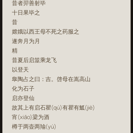
昔者羿善射毕
十日果毕之
昔
嫦娥以西王母不死之药服之
遂奔月为月
精
昔夏后启筮乘龙飞
以登天
臯陶占之曰：吉。啓母在嵩高山
化为石子
启亦登仙
故其上有启石瞿(qú)有瞿有䱄(jiè)
宵(xiāo)梁为酒
樽于两壶两羭(yú)