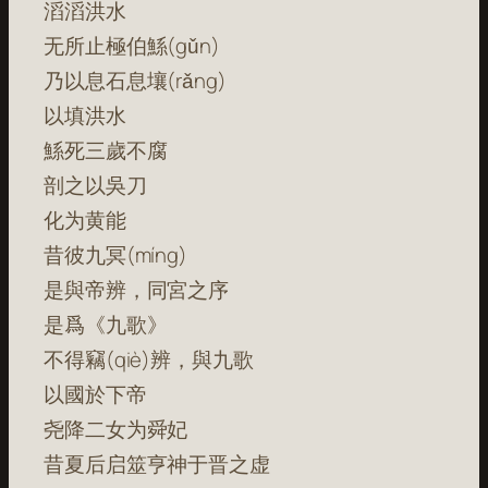
滔滔洪水
无所止極伯鯀(gǔn)
乃以息石息壤(rǎng)
以填洪水
鯀死三歲不腐
剖之以吳刀
化为黄能
昔彼九冥(míng)
是與帝辨，同宮之序
是爲《九歌》
不得竊(qiè)辨，與九歌
以國於下帝
尧降二女为舜妃
昔夏后启筮亨神于晋之虚