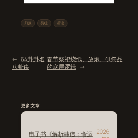
归藏
易经
诵读
←
64卦卦名
春节祭祀烧纸、放炮、供祭品
八卦诀
的底层逻辑
→
更多文章
2026
电子书《解析韩信：命运