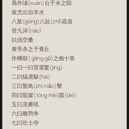
爲作璿(xuán)台于水之阳
蚩尤出自羊水
八肱(gōng)八趾(zhǐ)疏首
登九淖(nào)
以伐空桑
黄帝杀之于青丘
作棡鼓( gāng gǔ)之曲十章
一曰一曰雷震驚(jīng)
二曰猛虎駭(hài)
三曰鷙鳥(zhì niǎo)擊
四曰龍媒( lóng méi)蹀(dié)
五曰灵夔吼
六曰雕鹗争
七曰壮士夺