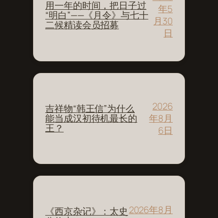
用一年的时间，把日子过
年5
“明白”——《月令》与七十
月30
二候精读会员招募
日
2026
吉祥物“韩王信”为什么
年8月
能当成汉初待机最长的
王？
6日
2026年8月
《西京杂记》：太史