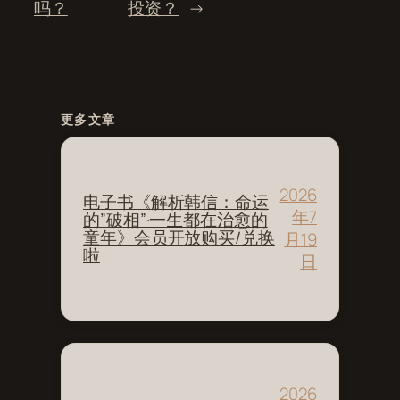
吗？
投资？
→
更多文章
2026
电子书《解析韩信：命运
年7
的”破相”·一生都在治愈的
童年》会员开放购买/兑换
月19
啦
日
2026