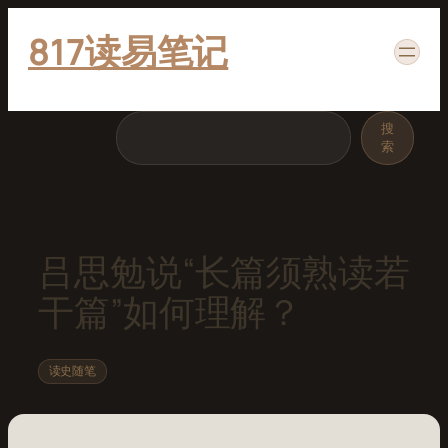
跳
817读易笔记
至
内
容
搜
搜
索
索
吕思勉说“长篇须熟读若
干篇”如何理解？
读史随笔