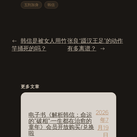
五刑加身
韩信
←
韩信是被女人用竹
张良“蹑汉王足”的动作
竿捅死的吗？
有多离谱？
→
更多文章
2026
电子书《解析韩信：命运
年7
的”破相”·一生都在治愈的
童年》会员开放购买/兑换
月19
啦
日