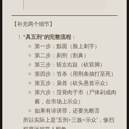
【补充两个细节】
“具五刑”的完整流程
：
第一步：黥面（脸上刺字）
第二步：劓刑（割鼻）
第三步：斩左右趾（砍双脚）
第四步：笞杀（用荆条抽打至死）
第五步：枭首（砍头悬首示众）
第六步：菹骨肉于市（尸体剁成肉
酱，在市场上示众）
如果有诽谤罪，还要先断舌
所以实际上是“五刑+三族+示众”，惨烈
程度远超常人想象。