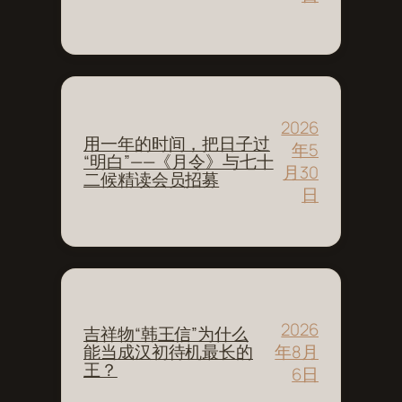
2026
用一年的时间，把日子过
年5
“明白”——《月令》与七十
月30
二候精读会员招募
日
2026
吉祥物“韩王信”为什么
年8月
能当成汉初待机最长的
王？
6日