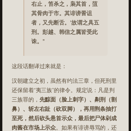
右止，笞杀之，枭其首，菹
其骨肉于市。其诽谤詈诅
者，又先断舌。’故谓之具五
刑。彭越、韩信之属皆受此
诛。”
这段话翻译过来就是：
汉朝建立之初，虽然有约法三章，但死刑里
还保留着“夷三族”的律令。规定说：凡是判
三族罪的，
先黥面（脸上刺字）、劓刑（割
鼻）、斩左右趾（砍双脚），再用荆条抽打
至死，然后砍头悬首示众，最后把尸体剁成
肉酱在市场上示众
。如果有诽谤辱骂的，还