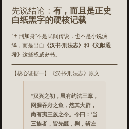
先说结论：
有，而且是正史
白纸黑字的硬核记载
“五刑加身”不是民间传说，也不是小说演
绎，而是出自
《汉书·刑法志》
和
《文献通
考》
这些权威史书。
【核心证据一】《汉书·刑法志》原文
“汉兴之初，虽有约法三章，
网漏吞舟之鱼，然其大辟，
尚有夷三族之令。令曰：‘当
三族者，皆先黥，劓，斩左