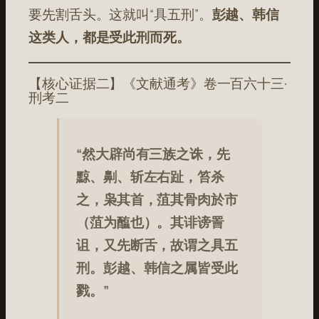
要先割舌头。这就叫“具五刑”。
彭越、韩信
这类人，都是受此刑而死。
【核心证据二】《文献通考》卷一百六十三·
刑考二
“然大辟尚有三族之诛，先
黥、劓、斩左右趾，笞杀
之，枭其首，菹其骨肉於市
（菹为醢也）。其诽谤詈
诅，又先断舌，故谓之具五
刑。彭越、韩信之属皆受此
戮。”