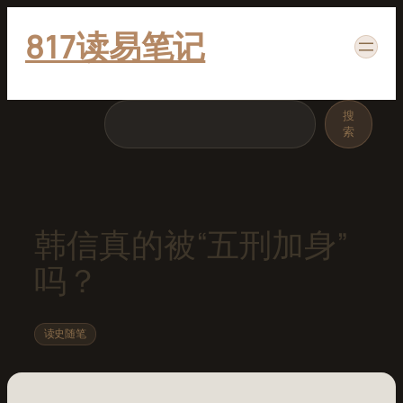
跳
817读易笔记
至
内
容
搜
搜
索
索
韩信真的被“五刑加身”
吗？
读史随笔