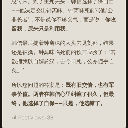
息传来。到了生死关头，韩信选择了保自己
——他决定交出钟离眛。钟离眛死前骂他“公
非长者”，不是说你不够义气，而是说：
你收
留我，原来只是利用我。
韩信最后提着钟离眛的人头去见刘邦，结果
还是被擒。钟离眛临死前的预言应验了：“若
欲捕我以自媚於汉，吾今日死，公亦随手亡
矣。”
所以您问题的答案是：
既有旧交情，也有军
事价值。两者在韩信心里纠缠了很久，但最
终，他选择了自保——只是，他选错了。
Post Views:
88