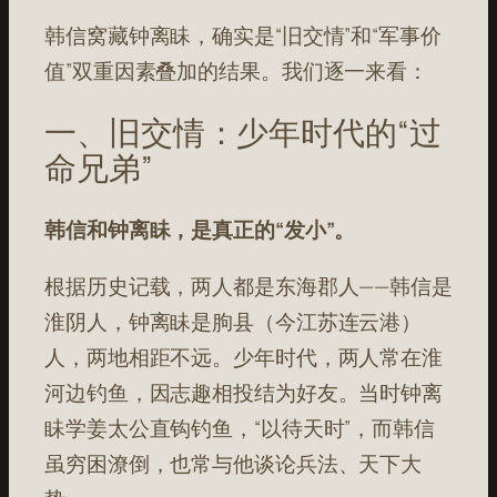
韩信窝藏钟离眛，确实是“旧交情”和“军事价
值”双重因素叠加的结果。我们逐一来看：
一、旧交情：少年时代的“过
命兄弟”
韩信和钟离眛，是真正的“发小”。
根据历史记载，两人都是东海郡人——韩信是
淮阴人，钟离眛是朐县（今江苏连云港）
人，两地相距不远。少年时代，两人常在淮
河边钓鱼，因志趣相投结为好友。当时钟离
眛学姜太公直钩钓鱼，“以待天时”，而韩信
虽穷困潦倒，也常与他谈论兵法、天下大