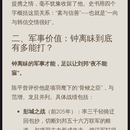
提携之情，毫不犹豫收留了他
。史书用四个
字概括这层关系：“素与信善”
——也就是“一向
与韩信交情很好”。
二、军事价值：钟离眛到底
有多能打？
钟离眛的军事才能，足以让刘邦“夜不能
寐”。
陈平曾评价他是项羽麾下的“骨鲠之臣”，与
范增、龙且并列
。具体战绩包括：
彭城之战
（前205年）：率三千轻骑迂
回包抄，切断刘邦五十六万联军的粮