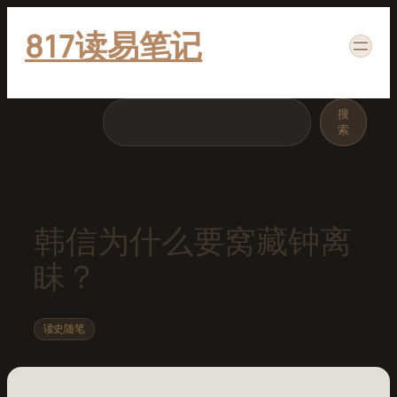
跳
817读易笔记
至
内
容
搜
搜
索
索
韩信为什么要窝藏钟离
眛？
读史随笔