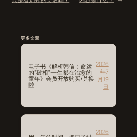
更多文章
2026
电子书《解析韩信：命运
年7
的”破相”·一生都在治愈的
童年》会员开放购买/兑换
月19
啦
日
2026