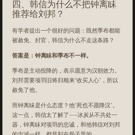
四、韩信为什么不把钟离眛
推荐给刘邦？
有学者提出一个很好的问题：既然季布都能
被赦免、封官，韩信为什么不走这条路？
答案是：钟离眛和季布不一样。
季布是主动投降的，表示愿意为汉朝效力。
刘邦需要项羽旧将归顺来“收买人心”，所以
赦免了他
。
而钟离眛是什么态度？他“死也不愿降汉”。
这一点，韩信太了解了——冰炭从不共处一
器，钟离眛对项羽的忠诚，和他韩信对刘邦
的忠诚一样，都是刻在骨子里的
。