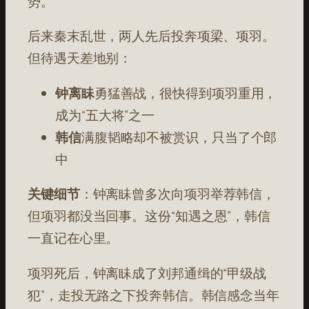
势
。
后来秦末乱世，两人先后投奔项梁、项羽。
但待遇天差地别：
钟离眛
勇猛善战，很快得到项羽重用，
成为“五大将”之一
韩信
满腹韬略却不被赏识，只当了个郎
中
关键细节
：钟离眛曾多次向项羽举荐韩信，
但项羽都没当回事
。这份“知遇之恩”，韩信
一直记在心里。
项羽死后，钟离眛成了刘邦通缉的“甲级战
犯”，走投无路之下投奔韩信。韩信感念当年