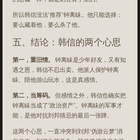
所以韩信没法“推荐”钟离眛。他只能选择：
要么藏着他，要么杀了他。
五、结论：韩信的两个心思
第一，重旧情。
钟离眛是少年好友，又有知
遇之恩，韩信不忍出卖。他派人保护钟离
眛、陪他游山玩水，这是真感情
。
第二，当筹码。
但感情之外，韩信也确实把
钟离眛当成了“政治资产”。钟离眛的军事才
能，是他对抗刘邦猜忌的最后一张牌
。
这两个心思，一直冲突到刘邦“伪游云梦”消