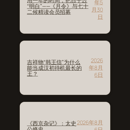
用一年的时间，把日子过
年5
“明白”——《月令》与七十
月30
二候精读会员招募
日
2026
吉祥物“韩王信”为什么
年8月
能当成汉初待机最长的
王？
6日
2026年8月
《西京杂记》：太史
公修史
6日