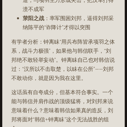
道，与项羽主力形成夹击，把汉军打得
溃不成军
荥阳之战
：率军围困刘邦，逼得刘邦采
纳陈平的“诈降计”才得以突围
有学者分析：钟离眛“用兵布阵皆承项羽之体
系，战斗力极强”，如果他与韩信联手，“刘
邦绝不敢轻举妄动”
。钟离眛自己也对韩信说
过：“汉所以不击取楚，以眛在公所”——刘邦
不敢动你，就是因为我在这里
。
这话虽有自夸成分，但基本符合事实。一个
能与韩信并肩作战的顶级猛将，对刘邦来说
意味着什么？意味着韩信如果真的造反，刘
邦将面对“韩信+钟离眛”这个无法战胜的组