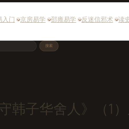
易入门
京房易学
邵雍易学
反迷信邪术
读
搜索
守韩子华舍人》（1）