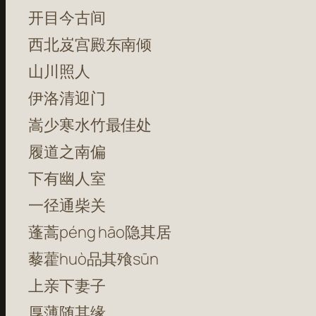
开目今古间
西北岌宫殿东南倾
山川照人
伊洛清迎门
嵩少寒水竹最佳处
履道之南偏
下有幽人室
一径通柴关
蓬蒿péng hāo隐其居
藜藿huò品其飱sūn
上亲下妻子
厚薄随其缘