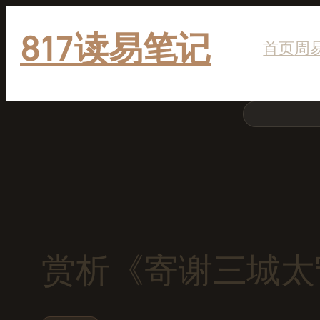
跳
817读易笔记
至
首页
周
内
容
搜
索
赏析《寄谢三城太