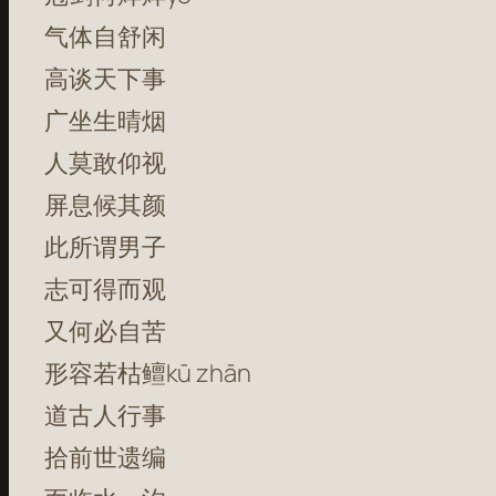
气体自舒闲
高谈天下事
广坐生晴烟
人莫敢仰视
屏息候其颜
此所谓男子
志可得而观
又何必自苦
形容若枯鳣kū zhān
道古人行事
拾前世遗编