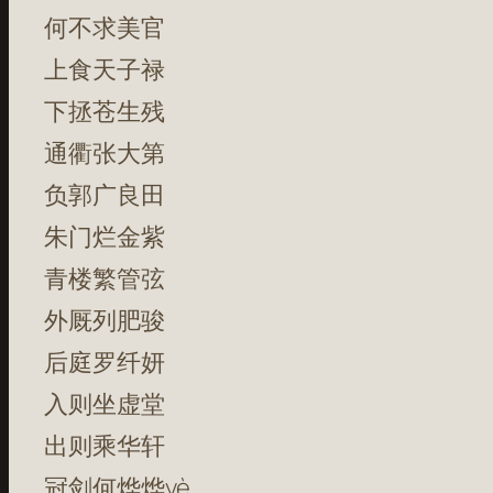
何不求美官
上食天子禄
下拯苍生残
通衢张大第
负郭广良田
朱门烂金紫
青楼繁管弦
外厩列肥骏
后庭罗纤妍
入则坐虚堂
出则乘华轩
冠剑何烨烨yè