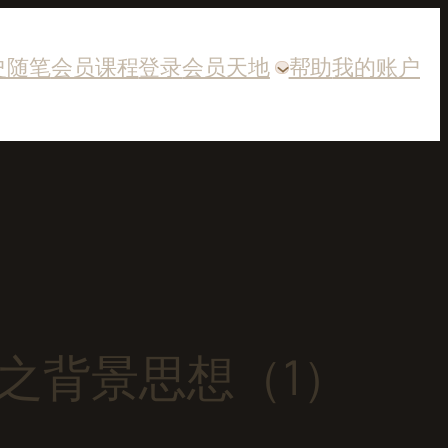
史随笔
会员课程
登录
会员天地
帮助
我的账户
之背景思想（1）