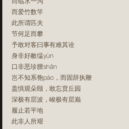
而临水一沟
而爱竹数竿
此所谓匹夫
节何足而攀
予敢对客曰事有难其诠
身非好敝缊yùn
口非恶珍膻shān
岂不知系匏páo，而固辞执鞭
盖惧观朵颐，敢忘贲丘园
深极有层波，峻极有层巅
履止若平地
此非人所艰