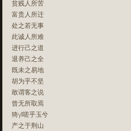
贫贱人所苦
富贵人所迁
处之若无事
此诚人所难
进行己之道
退养己之全
既未之易地
胡为乎不坚
敢谓客之说
曾无所取焉
猗yǐ嗟乎玉兮
产之于荆山