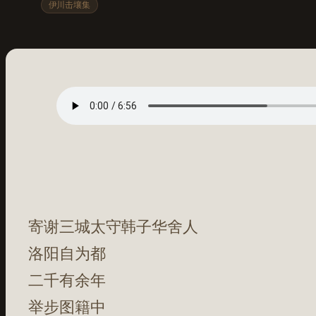
伊川击壤集
寄谢三城太守韩子华舍人
洛阳自为都
二千有余年
举步图籍中