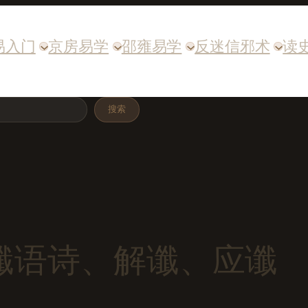
易入门
京房易学
邵雍易学
反迷信邪术
读
搜索
谶语诗、解谶、应谶