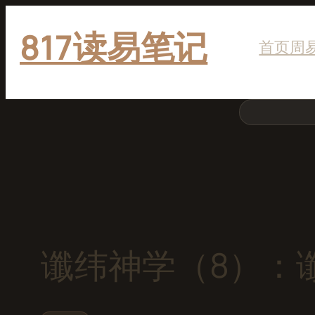
跳
817读易笔记
至
首页
周
内
容
搜
索
谶纬神学（8）：