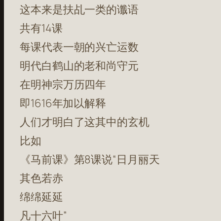
这本来是扶乩一类的谶语
共有14课
每课代表一朝的兴亡运数
明代白鹤山的老和尚守元
在明神宗万历四年
即1616年加以解释
人们才明白了这其中的玄机
比如
《马前课》第8课说“日月丽天
其色若赤
绵绵延延
凡十六叶”