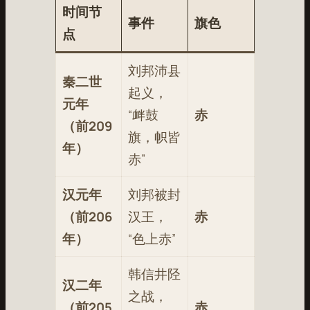
时间节
事件
旗色
点
刘邦沛县
秦二世
起义，
元年
“衅鼓
赤
（前209
旗，帜皆
年）
赤”
汉元年
刘邦被封
（前206
汉王，
赤
年）
“色上赤”
韩信井陉
汉二年
之战，
（前205
赤