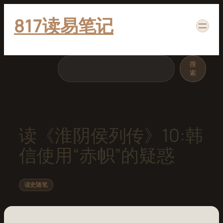
跳
817读易笔记
至
内
容
搜
搜
索
索
读《淮阴侯列传》10:韩
信使用“赤帜”的疑惑
读史随笔