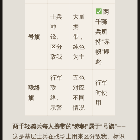
两
士兵
大量
千骑
冲
携
兵所
号旗
锋、
带，
持“赤
区分
纯色
帜”即
敌我
为主
此
行军
五色
行军
联络
联
对应
时使
旗
络、
不同
用
示警
情况
两千轻骑兵每人携带的“赤帜”属于“号旗”
——
这是基层士兵在战场上用来区分敌我、标识