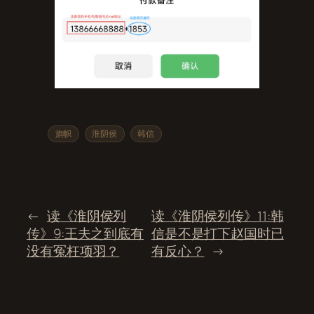
旗帜
淮阴侯
韩信
←
读《淮阴侯列
读《淮阴侯列传》11:韩
传》9:王夫之到底有
信是不是打下赵国时已
没有冤枉项羽？
有反心？
→