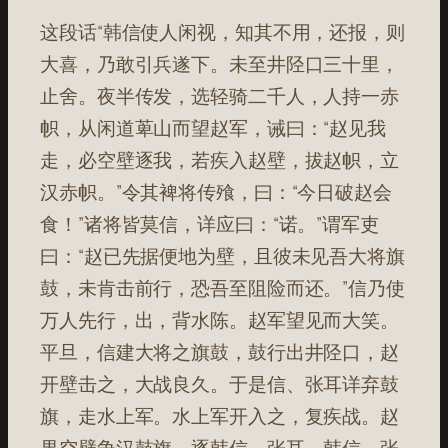
这段话“韩信使人闲视，知其不用，还报，则
大喜，乃敢引兵遂下。未至井陉口三十里，
止舍。夜半传发，选轻骑二千人，人持一赤
帜，从闲道萆山而望赵军，诫曰：“赵见我
走，必空壁逐我，若疾入赵壁，拔赵帜，立
汉赤帜。”令其裨将传飱，曰：“今日破赵会
食！”诸将皆莫信，详应曰：“诺。”谓军吏
曰：“赵已先据便地为壁，且彼未见吾大将旗
鼓，未肯击前行，恐吾至阻险而还。”信乃使
万人先行，出，背水陈。赵军望见而大笑。
平旦，信建大将之旗鼓，鼓行出井陉口，赵
开壁击之，大战良久。于是信、张耳详弃鼓
旗，走水上军。水上军开入之，复疾战。赵