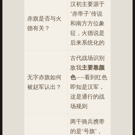
汉初主要源于
“赤帝子”传说
赤旗是否与火
和南方方位象
德有关？
征，火德说是
后来系统化的
古代战场识别
敌我
主要靠颜
无字赤旗如何
色
——看到红色
被赵军认出？
即知是汉军，
这是通行的战
场规则
两千骑兵携带
的是“号旗”，