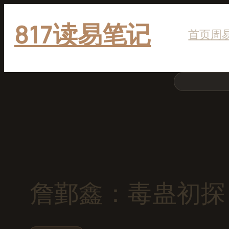
跳
817读易笔记
至
首页
周
内
容
搜
索
詹鄞鑫：毒蛊初探