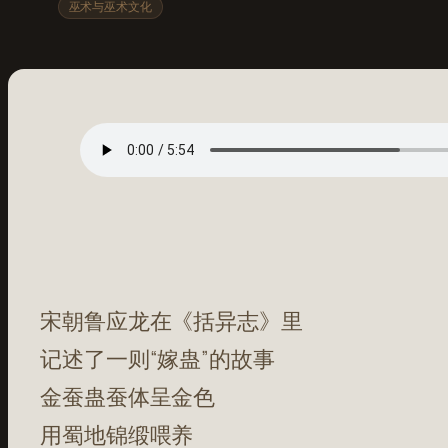
巫术与巫术文化
宋朝鲁应龙在《括异志》里
记述了一则“嫁蛊”的故事
金蚕蛊蚕体呈金色
用蜀地锦缎喂养