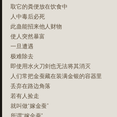
取它的粪便放在饮食中
人中毒后必死
此蛊能招来他人财物
使人突然暴富
一旦遭遇
极难除去
即使用水火刀剑也无法将其消灭
人们常把金蚕藏在装满金银的容器里
丢弃在路边角落
若有人捡走
就叫做“嫁金蚕”
所谓“嫁金蚕”