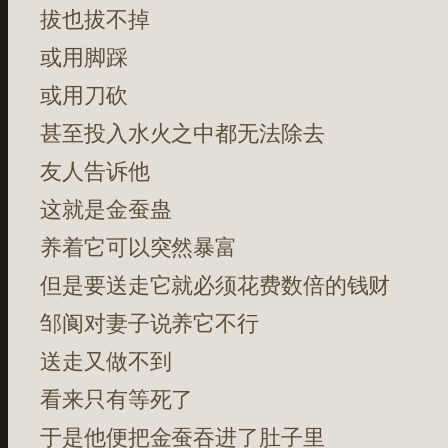
拔也拔不掉
或用脚踩
或用刀砍
甚至投入水火之中都无法除去
友人告诉他
这就是金蚕蛊
养着它可以突然暴富
但是要送走它就必须花费数倍的钱财
邹阆对妻子说养它不行
送走又做不到
看来只有等死了
于是他便把金蚕吞进了肚子里