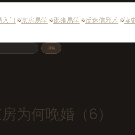
易入门
京房易学
邵雍易学
反迷信邪术
读
搜索
京房为何晚婚（6）