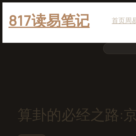
跳
817读易笔记
至
首页
周
内
容
搜
索
算卦的必经之路: