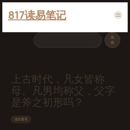
跳
817读易笔记
至
内
容
搜
搜
索
索
上古时代，凡女皆称
母、凡男均称父，父字
是斧之初形吗？
读史随笔