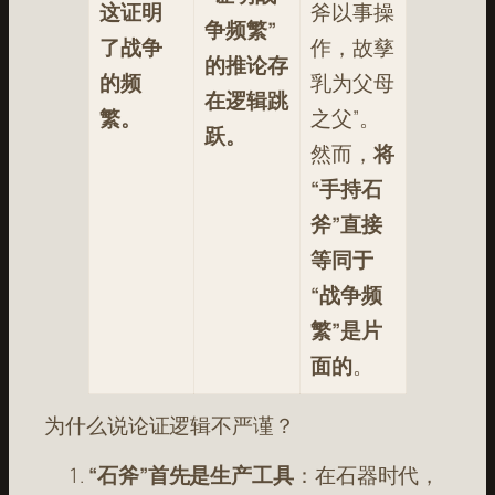
这证明
斧以事操
争频繁”
了战争
作，故孳
的推论存
的频
乳为父母
在逻辑跳
繁。
之父”
。
跃。
然而，
将
“手持石
斧”直接
等同于
“战争频
繁”是片
面的
。
为什么说论证逻辑不严谨？
“石斧”首先是生产工具
：在石器时代，