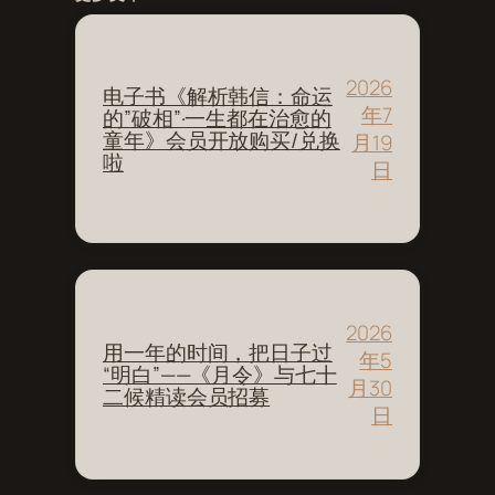
2026
电子书《解析韩信：命运
年7
的”破相”·一生都在治愈的
童年》会员开放购买/兑换
月19
啦
日
2026
用一年的时间，把日子过
年5
“明白”——《月令》与七十
月30
二候精读会员招募
日