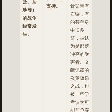
盐、居
支持。
骨架带有
地等）
石镞，有
的战争
的甚至身
经常发
中10多
生。
箭，被认
为是部落
冲突的受
害者
。文
献记载的
炎黄阪泉
之战，也
被一些学
者认为可
能与争夺