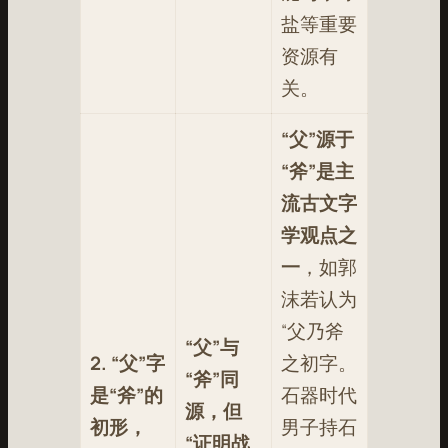
盐等重要
资源有
关
。
“父”源于
“斧”是主
流古文字
学观点之
一
，如郭
沫若认为
“父乃斧
“父”与
2. “父”字
之初字。
“斧”同
是“斧”的
石器时代
源，但
初形，
男子持石
“证明战