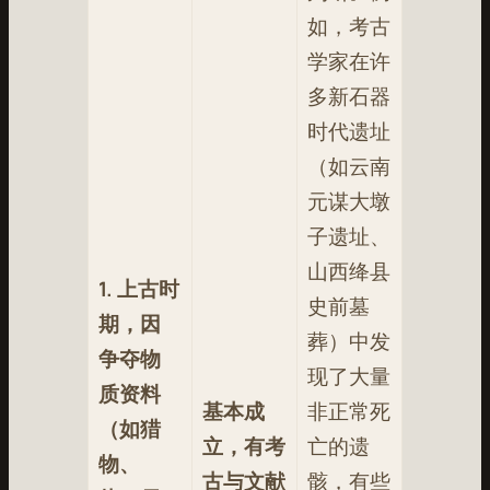
如，考古
学家在许
多新石器
时代遗址
（如云南
元谋大墩
子遗址、
山西绛县
1. 上古时
史前墓
期，因
葬）中发
争夺物
现了大量
质资料
基本成
非正常死
（如猎
立，有考
亡的遗
物、
古与文献
骸，有些