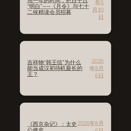
用一年的时间，把日子过
年5
“明白”——《月令》与七十
月30
二候精读会员招募
日
2026
吉祥物“韩王信”为什么
年8月
能当成汉初待机最长的
王？
6日
2026年8月
《西京杂记》：太史
公修史
6日