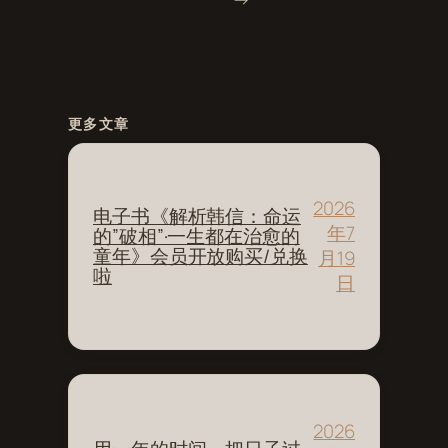
更多文章
2026
电子书《解析韩信：命运
年7
的”破相”·一生都在治愈的
童年》会员开放购买/兑换
月19
啦
日
2026