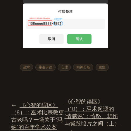
巫术
弗洛伊德
心理
精神分析
臆症
《心智的误区》
←
《心智的误区》
（10）：巫术起源的
（8）：巫术比宗教更
“情感说”：愤怒、悲伤
古老吗？一场关于“玛
与撕毁照片之间（上）
纳”的百年学术公案
→