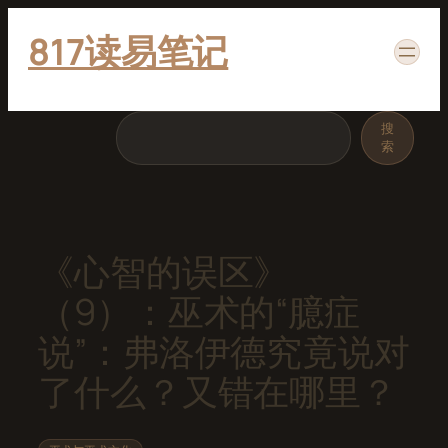
跳
817读易笔记
至
内
容
搜
搜
索
索
《心智的误区》
（9）：巫术的“臆症
说”：弗洛伊德究竟说对
了什么？又错在哪里？