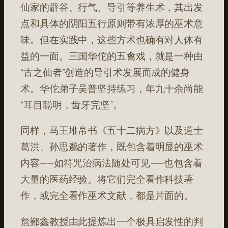
仙家的辟谷、行气、导引等养生术，其出发
点和具体的阴阳五行原则带有浓厚的巫术意
味。但在实践中，这些方术也确有对人体有
益的一面。三国华佗的五禽戏，就是一种由
“古之仙者”创造的导引术发展而成的健身
术。华佗弟子吴普坚持练习，年九十余尚能
“耳目聪明，齿牙完坚”。
同样，马王堆帛书《五十二病方》以及道士
葛洪、孙思邈的著作，既包含着明显的巫术
内容——如符咒治病法随处可见——也包含着
大量的医药经验。将它们完全看作科技著
作，或完全看作巫术文献，都是片面的。
詹鄞鑫教授由此提炼出一个极具启发性的判