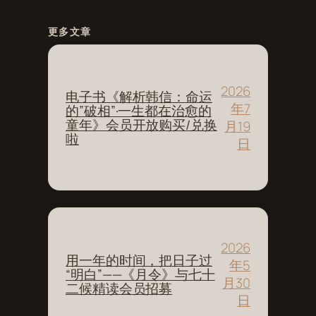
更多文章
2026
电子书《解析韩信：命运
年7
的”破相”·一生都在治愈的
童年》会员开放购买/兑换
月19
啦
日
2026
用一年的时间，把日子过
年5
“明白”——《月令》与七十
月30
二候精读会员招募
日