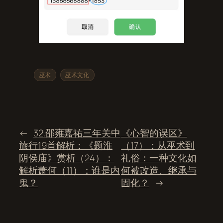
巫术
巫术文化
←
32.邵雍嘉祐三年关中
《心智的误区》
旅行19首解析：《题淮
（17）：从巫术到
阴侯庙》赏析（24）：
礼俗：一种文化如
解析萧何（11）：谁是内
何被改造、继承与
鬼？
固化？
→