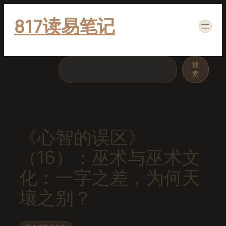
跳
817读易笔记
至
内
容
搜
搜
索
索
《心智的误区》
（16）：巫术与巫术文
化：一字之差，为何天
壤之别？