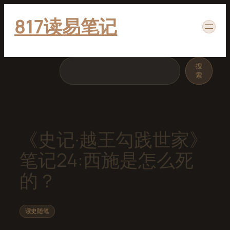
跳
817读易笔记
至
内
容
搜
搜
索
索
《史记·越王勾践世家》
笔记24:西施是怎么死
的？
读史随笔