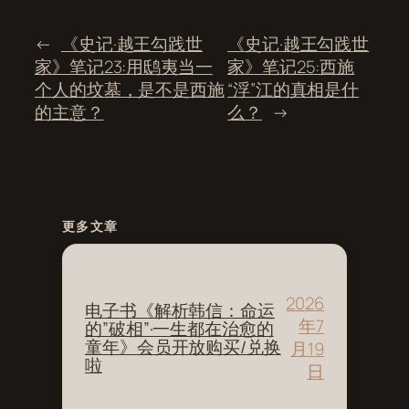
←
《史记·越王勾践世
《史记·越王勾践世
家》笔记23:用鸱夷当一
家》笔记25:西施
个人的坟墓，是不是西施
“浮”江的真相是什
的主意？
么？
→
更多文章
2026
电子书《解析韩信：命运
年7
的”破相”·一生都在治愈的
童年》会员开放购买/兑换
月19
啦
日