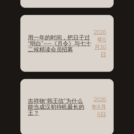
2026
用一年的时间，把日子过
年5
“明白”——《月令》与七十
月30
二候精读会员招募
日
2026
吉祥物“韩王信”为什么
年8月
能当成汉初待机最长的
王？
6日