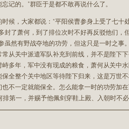
能忘记的。”群臣于是都不敢再说什么了。
的时候，大家都说：“平阳侯曹参身上受了七十
格多封了萧何，到了排位次时不好再反驳他们，
曹参虽然有野战夺地的功劳，但这只是一时之事
常常从关中派遣军队补充到前线，并不是陛下下
对峙多年，军中没有现成的粮食，萧何从关中水
能保全整个关中地区等待陛下归来，这是万世不
们也不一定就能保全。怎么能拿一时的功劳加在
萧何排第一，并赐予他佩剑穿鞋上殿、入朝时不