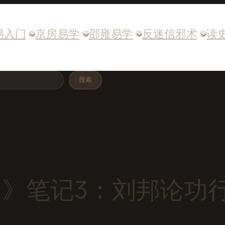
易入门
京房易学
邵雍易学
反迷信邪术
读
搜索
家》笔记3：刘邦论功