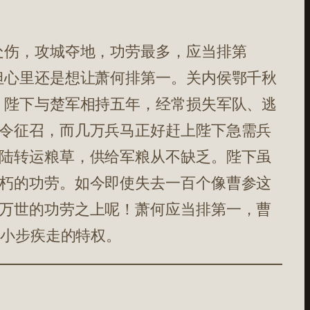
处伤，攻城夺地，功劳最多，应当排第
但心里还是想让萧何排第一。关内侯鄂千秋
。陛下与楚军相持五年，经常损失军队、逃
令征召，而几万兵马正好赶上陛下急需兵
陆转运粮草，供给军粮从不缺乏。陛下虽
朽的功劳。如今即使失去一百个像曹参这
万世的功劳之上呢！萧何应当排第一，曹
必小步疾走的特权。