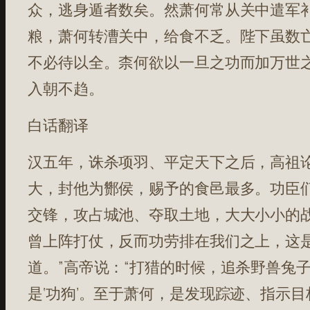
众，逃身遁者数矣。然萧何常从关中遣军
粮，萧何转漕关中，给食不乏。陛下虽数
不必待以全。柰何欲以一旦之功而加万世之
入朝不趋。
白话翻译
汉五年，诛杀项羽、平定天下之后，高祖
大，封他为酂侯，赐予的食邑最多。功臣
交锋，攻占城池、夺取土地，大大小小的
曾上阵打仗，反而功劳排在我们之上，这是为
道。”高帝说：“打猎的时候，追杀野兽兔
是‘功狗’。至于萧何，是发现踪迹、指示