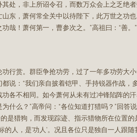
补其处，非上所诏令召，而数万众会上之乏绝者
亡山东，萧何常全关中以待陛下，此万世之功也
功哉！萧何第一，曹参次之。”高祖曰：“善。
论功行赏。群臣争抢功劳，过了一年多功劳大小
们都说：“我们亲自披着铠甲、手持锐器作战，
战功各不相同。如今萧何从未有过冲锋陷阵的汗
什么？”高帝问：“各位知道打猎吗？”回答说：
子的是猎狗，而发现踪迹、指示猎物所在位置
目标的人，是‘功人’。况且各位只是独自一人跟