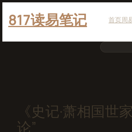
跳
817读易笔记
至
首页
周
内
容
搜
索
《史记·萧相国世
论”