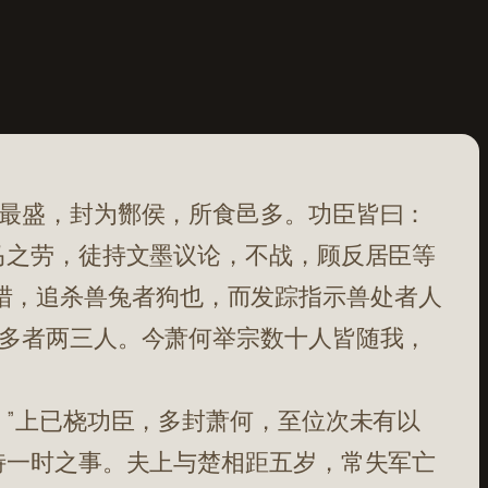
最盛，封为酂侯，所食邑多。功臣皆曰：
马之劳，徒持文墨议论，不战，顾反居臣等
“夫猎，追杀兽兔者狗也，而发踪指示兽处者人
多者两三人。今萧何举宗数十人皆随我，
。”上已桡功臣，多封萧何，至位次未有以
特一时之事。夫上与楚相距五岁，常失军亡