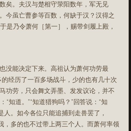
数矣。夫汉与楚相守荥阳数年，军无见
。今虽亡曹参等百数，何缺于汉？汉得之
”于是乃令萧何［第一］，赐带剑履上殿，
也没能决定下来。高祖认为萧何功劳最
多的经历了一百多场战斗，少的也有几十次
马功劳，只会舞文弄墨、发发议论，并不
“知道。”“知道猎狗吗？”回答说：“知
的是人。如今各位只能追捕到走兽罢了，
随我，多的也不过带上两三个人。而萧何率领