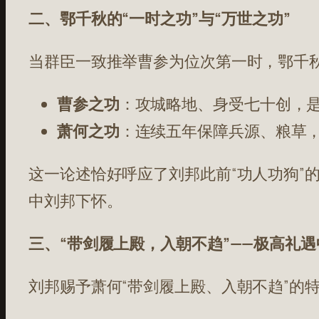
二、鄂千秋的“一时之功”与“万世之功”
当群臣一致推举曹参为位次第一时，鄂千
曹参之功
：攻城略地、身受七十创，是
萧何之功
：连续五年保障兵源、粮草，
这一论述恰好呼应了刘邦此前“功人功狗”
中刘邦下怀。
三、“带剑履上殿，入朝不趋”——极高礼
刘邦赐予萧何“带剑履上殿、入朝不趋”的