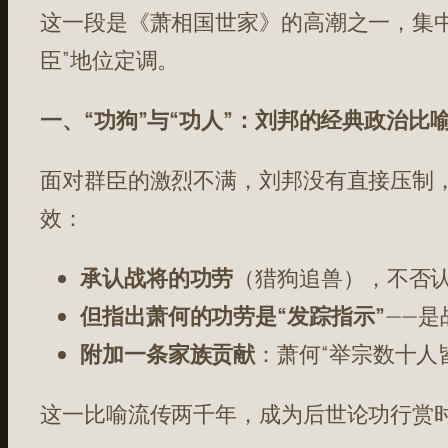
这一段是《萧相国世家》的高潮之一，集
臣”地位定调。
一、“功狗”与“功人”：刘邦的经典政治比
面对群臣的激烈不满，刘邦没有直接压制，
效：
承认战将的功劳
（猎狗追兽），不否
但指出萧何的功劳是“发踪指示”
——
附加一条家族贡献
：萧何“举宗数十人
这一比喻流传两千年，成为后世论功行赏时