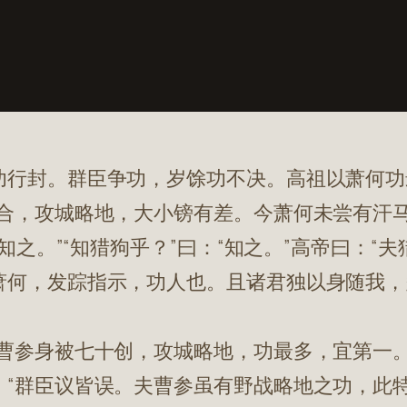
功行封。群臣争功，岁馀功不决。高祖以萧何功
十合，攻城略地，大小镑有差。今萧何未尝有汗
“知之。”“知猎狗乎？”曰：“知之。”高帝曰：
萧何，发踪指示，功人也。且诸君独以身随我，
曹参身被七十创，攻城略地，功最多，宜第一
：“群臣议皆误。夫曹参虽有野战略地之功，此