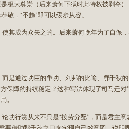
履是极大尊崇（后来萧何下狱时此特权被剥夺）
恭敬，“不趋”即可以缓步从容。
，使其成为众矢之的。后来萧何晚年为了自保，
，而是通过功臣的争功、刘邦的比喻、鄂千秋的
后方保障的持续稳定？这种写法体现了司马迁对“
败局。
论功行赏从来不只是“按劳分配”，而是君主
”，需要借助鄂千秋之口来实现自己的意图，说