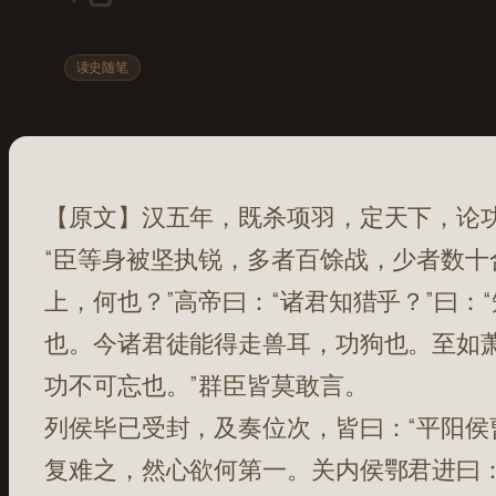
读史随笔
【原文】汉五年，既杀项羽，定天下，论
“臣等身被坚执锐，多者百馀战，少者数
上，何也？”高帝曰：“诸君知猎乎？”曰：
也。今诸君徒能得走兽耳，功狗也。至如
功不可忘也。”群臣皆莫敢言。
列侯毕已受封，及奏位次，皆曰：“平阳侯
复难之，然心欲何第一。关内侯鄂君进曰