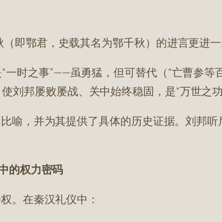
秋（即鄂君，史载其名为鄂千秋）的进言更进一
“一时之事”——虽勇猛，但可替代（“亡曹参等
使刘邦屡败屡战、关中始终稳固，是“万世之功
的比喻，并为其提供了具体的历史证据。刘邦听
遇中的权力密码
特权。在秦汉礼仪中：