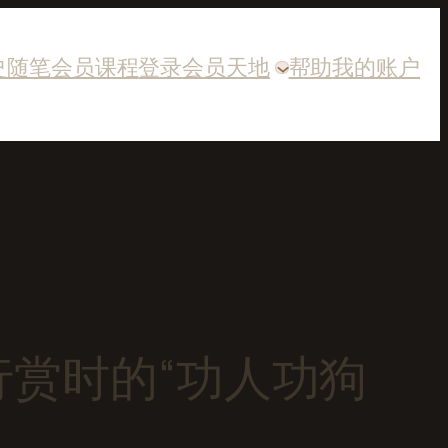
史随笔
会员课程
登录
会员天地
帮助
我的账户
行赏时的“功人功狗